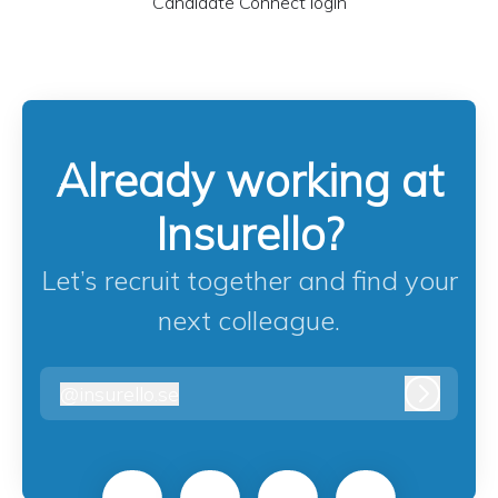
Candidate Connect login
Already working at
Insurello?
Let’s recruit together and find your
next colleague.
@
insurello.se
insurello.se
Log in